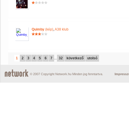
Quimby
(kép)
,
A38 klub
1
2
3
4
5
6
7
...
32
következő
utolsó
© 2007 Copyright Network.hu Minden jog fenntartva.
Impress