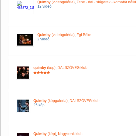
Quimby
(videógaléria)
,
Zene - dal - slágerek - korhatár nélk
12 videó
Quimby
(videógaléria)
,
Égi Béke
2 videó
quimby
(kép)
,
DALSZÖVEG klub
Quimby
(képgaléria)
,
DALSZÖVEG klub
25 kép
Quimby
(kép)
,
Nagycenk klub